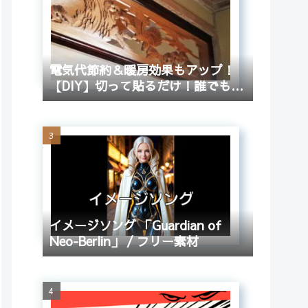
電気代節約＆暖房効果もアップ！
【DIY】切って貼るだけ！誰でも簡
単に和室の欄間をふさぐ方法
イメージソング 「Guardian of
Neo-Berlin」 / フリー素材