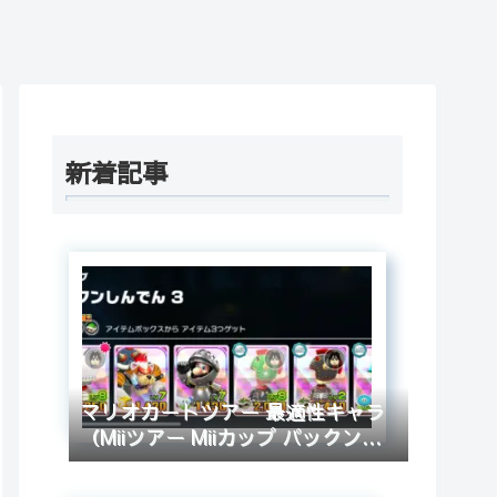
新着記事
マリオカートツアー 最適性キャラ
（Miiツアー Miiカップ パックンし
んでん 3）