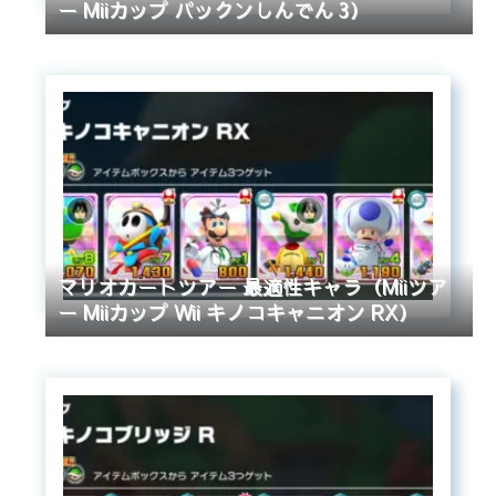
ー Miiカップ パックンしんでん 3）
マリオカートツアー 最適性キャラ（Miiツア
ー Miiカップ Wii キノコキャニオン RX）