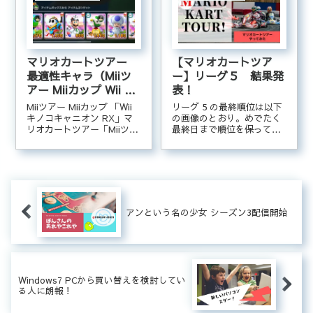
なわけでニューイヤーツア
ー ディディーコングカッ...
マリオカートツアー
【マリオカートツア
最適性キャラ（Miiツ
ー】リーグ５ 結果発
アー Miiカップ Wii キ
表！
ノコキャニオン RX）
Miiツアー Miiカップ 「Wii
リーグ 5 の最終順位は以下
キノコキャニオン RX」マ
の画像のとおり。めでたく
リオカートツアー「Miiツア
最終日まで順位を保ってく
ー、Miiカップ、Wii キノコ
れました。これでリーグ 8
キャニオン RX」の最適性
に進むことになります。続
キャラ一覧です。※次のツ
いてリーグ 8 の現在の順
アーに向けて、どのキャラ
位。現在4位。どうにか3位
を育てるか参考にするため
に入りたい！
に作成しました。レ...
アンという名の少女 シーズン3配信開始
Windows7 PCから買い替えを検討してい
る人に朗報！