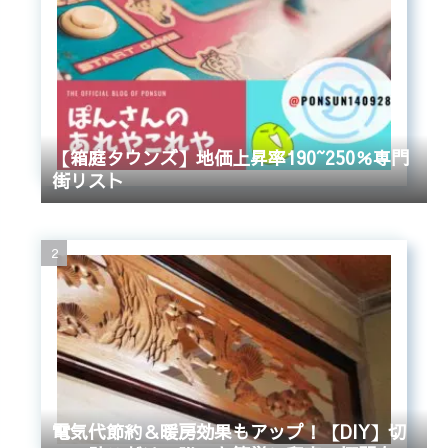
【箱庭タウンズ】地価上昇率190~250％専門
街リスト
電気代節約＆暖房効果もアップ！【DIY】切