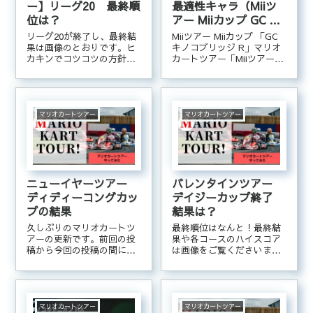
ー】リーグ20 最終順
最適性キャラ（Miiツ
位は？
アー Miiカップ GC キ
ノコブリッジ R）
リーグ20が終了し、最終結
Miiツアー Miiカップ 「GC
果は画像のとおりです。ヒ
キノコブリッジ R」マリオ
カキンでコツコツの方針で
カートツアー「Miiツアー、
まだまだ 頑張っていきま
Miiカップ、GC キノコブリ
す！
ッジ R」の最適性キャラ一
覧です。※次のツアーに向
けて、どのキャラを育てる
か参考にするために作成し
マリオカートツアー
マリオカートツアー
ました。レベルアップで...
ニューイヤーツアー
バレンタインツアー
ディディーコングカッ
デイジーカップ終了
プの結果
結果は？
久しぶりのマリオカートツ
最終順位はなんと！最終結
アーの更新です。前回の投
果や各コースのハイスコア
稿から今回の投稿の間に、
は画像をご覧くださいま
ゴールドパスに加入してし
せ。なんと1位！一気にリー
まいましたw「ヒカキンで
グ32へ！でも猛者ぞろいに
コツコツ」というポリシー
なりそうで、何だか不
は、あっさりどこかへ行っ
安・・・各コースのハイス
てしまいました（汗）そん
コア
マリオカートツアー
マリオカートツアー