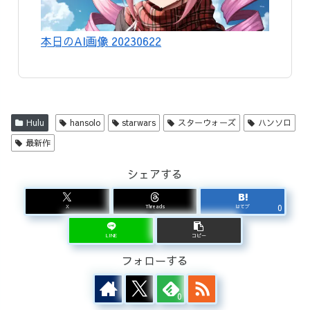
本日のAI画像 20230622
Hulu
hansolo
starwars
スターウォーズ
ハンソロ
最新作
シェアする
0
X
Threads
はてブ
LINE
コピー
フォローする
0