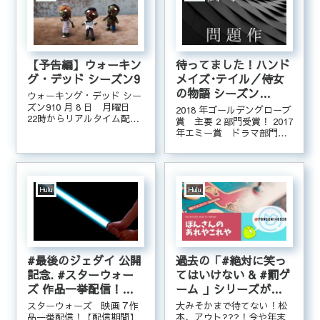
けないシリーズがHuluで配
信中ですので...
【予告編】ウォーキン
待ってました！ハンド
グ・デッド シーズン9
メイズ･テイル／侍女
の物語 シーズン
ウォーキング・デッド シー
2【8/29 (水) 配信開
ズン910 月 8 日 月曜日
2018 年ゴールデングローブ
22時からリアルタイム配
始】
賞 主要 2 部門受賞！ 2017
信！予告編を見るウォーキ
年エミー賞 ドラマ部門
ング・デッド 特設ページウ
最多の 8 部門受賞！ の衝撃
ォーキング・デッド特設ペ
作。今からシーズン 2 が楽
ージを見る≪Hulu≫でアノ
しみです。今すぐ予告編を
人気の海外ドラマや映画が
見る
見放題！今すぐ無料でお試
Hulu
Hulu
し！
#最後のジェダイ 公開
過去の「#絶対に笑っ
記念. #スターウォー
てはいけない & #罰ゲ
ズ 作品一挙配信！
ーム 」シリーズが見
#Hulu
放題！
スターウォーズ 映画７作
大みそかまで待てない！松
品一挙配信！【配信期間】
本、アウト???！今や年末