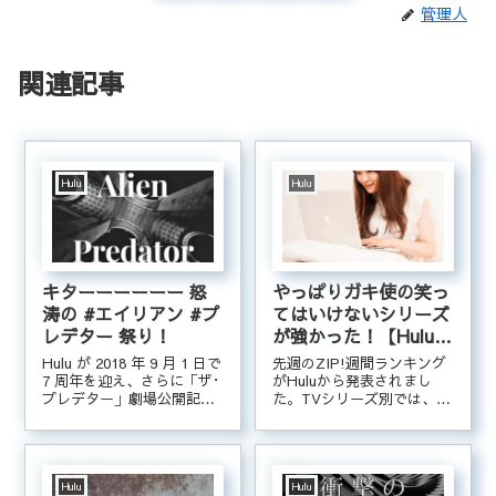
管理人
関連記事
Hulu
Hulu
キターーーーーー 怒
やっぱりガキ使の笑っ
涛の #エイリアン #プ
てはいけないシリーズ
レデター 祭り！
が強かった！【Hulu】
ZIP!週間ランキング
Hulu が 2018 年 9 月 1 日で
先週のZIP!週間ランキング
「TV Series別」「海
7 周年を迎え、さらに「ザ･
がHuluから発表されまし
プレデター」劇場公開記念
た。TVシリーズ別では、や
外ドラマ」「海外ドキ
として、下記作品を一挙配
っぱり年末の風物詩となっ
ュメンタリー＆バラエ
信開始！エイリアン 1 ~ 4プ
たガキ使の笑ってはいけな
ティー」（12/28-
レデター 1 ~ 2プレデターズ
いシリーズが強かったです
1/3）
AVP（エイリアンvsプレデ
ね。１月１５日まで２０１
ター） 1 ~ 2プロメテ...
６年版ガキ使の笑ってはい
Hulu
Hulu