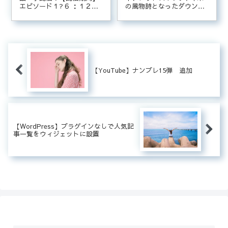
エピソード１?６ ：１２月
の風物詩となったダウンタ
８日 ２３時から６週間#フ
ウンのガキ使「絶対に笑っ
ォースの覚醒 ：１２月１５
てはいけない&罰ゲーム」
日 「#金曜ロードSHOW!
シリーズの過去の名作が、
」放送後から１週間詳しく
Huluで11/29(水) 0:00から配
は、スターウォーズ特設ペ
信開始！今年の年末までの
ージへ。フォースと共にあ
復習に是非どうぞ！
らんことを
【YouTube】ナンプレ15弾 追加
【WordPress】プラグインなしで人気記
事一覧をウィジェットに設置