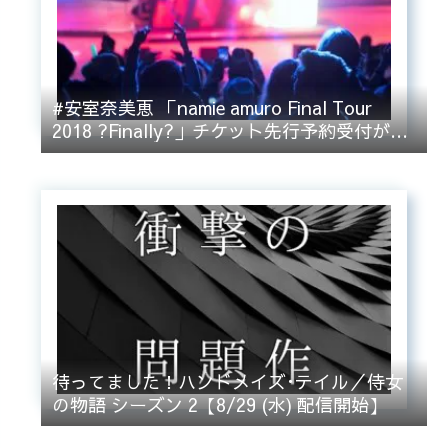
#安室奈美恵 「namie amuro Final Tour
2018 ?Finally?」チケット先行予約受付がい
よいよ始まる！
待ってました！ハンドメイズ･テイル／侍女
の物語 シーズン 2【8/29 (水) 配信開始】