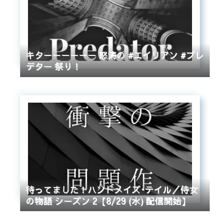
キターーーーーー 怒涛の #エイリアン #プレ
デター 祭り！
待ってました！ハンドメイズ･テイル／侍女
の物語 シーズン 2【8/29 (水) 配信開始】