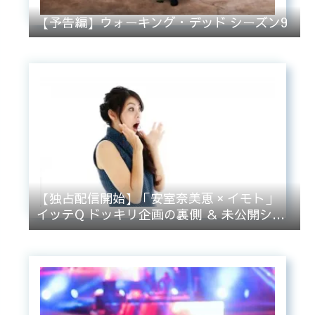
【予告編】ウォーキング・デッド シーズン9
【独占配信開始】「安室奈美恵 × イモト」
イッテQ ドッキリ企画の裏側 ＆ 未公開シー
ン