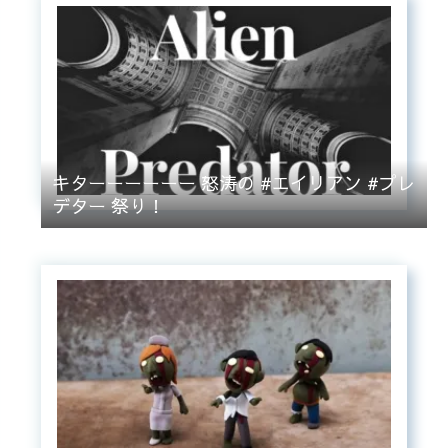
キターーーーーー 怒涛の #エイリアン #プレ
デター 祭り！